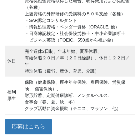
資格奨励金資格取得した場合、取得費用および奨励金
（各種）
上級資格の外部研修の受講料の５０％支給（各種）
・SAP認定コンサルタント
・情報処理資格・ベンダー資格（ORACLE, 他）
・日商簿記検定・社会保険労務士・中小企業診断士
・ビジネス英語（TOEIC、550点から祝い金）
完全週休2日制、年末年始、夏季休暇、
有給休暇２０日／年（２０日繰越）、休日１２２日／
休日
年
特別休暇（慶弔、産休、育児、介護）
保険（健康保険、厚生年金保険、雇用保険、労災保
険、 傷害保険）、
福利
財形貯蓄、定期健康診断、メンタルヘルス、
厚生
食事会（春、夏、秋、冬）
クラブ活動に資金援助（テニス、マラソン、他）
応募はこちら