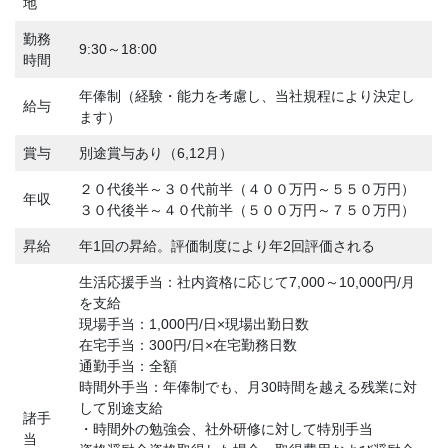
地
勤務
9:30～18:00
時間
年俸制（経験・能力を考慮し、当社規程により決定し
給与
ます）
賞与
別途賞与あり（6,12月）
２０代後半～３０代前半（４００万円～５５０万円）
年収
３０代後半～４０代前半（５００万円～７５０万円）
昇給
年1回の昇給。評価制度により年2回評価される
生活応援手当：社内資格に応じて7,000～10,000円/月
を支給
現場手当：1,000円/日×現場出勤日数
在宅手当：300円/日×在宅勤務日数
通勤手当：全額
時間外手当：年俸制でも、月30時間を越える残業に対
して別途支給
諸手
・時間外の勉強会、社外研修に対して特別手当
当