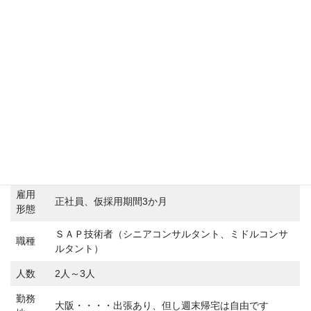
■価値観の合う方
①経営情報システムのプロを目指したい人
②人材育成が第一の会社で働きたい人
③ＩＴで人のために役立ちたいと思う人
④互いに価値を共有して目標を達成できる人
募集要項
雇用
正社員、仮採用期間3か月
形態
ＳＡＰ技術者（シニアコンサルタント、ミドルコンサ
職種
ルタント）
人数
2人～3人
勤務
大阪・・・・出張あり、但し週末帰宅は自由です