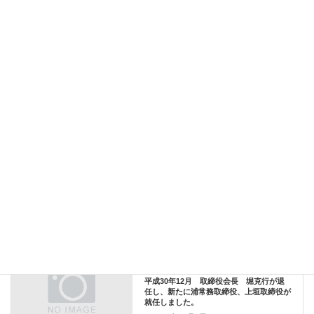
＼ 最新情報をチェック ／
Facebook
X
Bluesky
Threads
Hatena
LINE
Copy
新卒採用
カテゴリー
Topics
前の記事
平成30年12月 取締役会長 堀克行が退
任し、新たに浦常務取締役、上垣取締役が
就任しました。