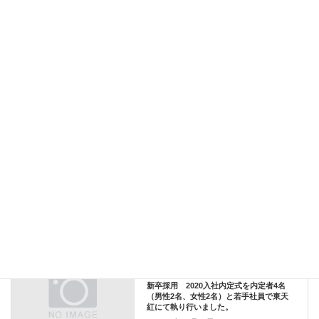
＼ 最新情報をチェック ／
Facebook
X
Bluesky
Threads
Hatena
LINE
Copy
社内行事
カテゴリー
新卒採用
前の記事
新卒採用 2020入社内定式を内定者4名
（男性2名、女性2名）と若手社員で東天
紅にて執り行いました。