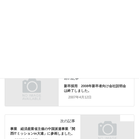
Facebook
X
Bluesky
Threads
Hatena
LINE
Copy
Topics
カテゴリー
Topics
前の記事
新卒採用 2008年新卒者向け会社説明会
は終了しました。
2007年4月12日
Topics
次の記事
事業 経済産業省主催の中国派遣事業「関
西ITミッションin大連」に参画しました。