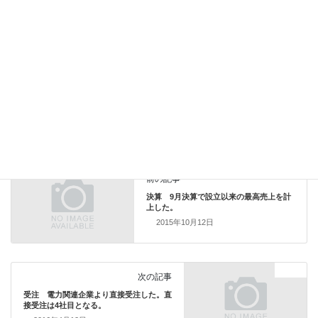
Facebook
X
Bluesky
Threads
Hatena
LINE
Copy
Topics
カテゴリー
Topics
前の記事
決算 9月決算で設立以来の最高売上を計
上した。
2015年10月12日
Topics
次の記事
受注 電力関連企業より直接受注した。直
接受注は4社目となる。