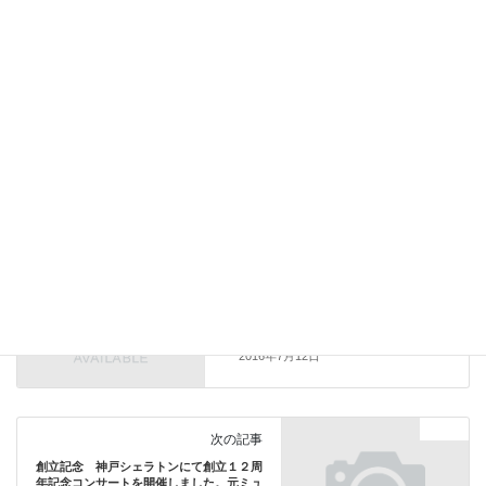
Facebook
X
Bluesky
Threads
Hatena
LINE
Copy
Topics
カテゴリー
Topics
前の記事
SAP関連 ＳＡＰ社開催イベント（ＪＳＵ
Ｇ ＦＯＣＵＳ）の第一回経営管理部会の
部に於いて社長が講演を行いました。
2016年7月12日
Topics
次の記事
創立記念 神戸シェラトンにて創立１２周
年記念コンサートを開催しました。元ミュ